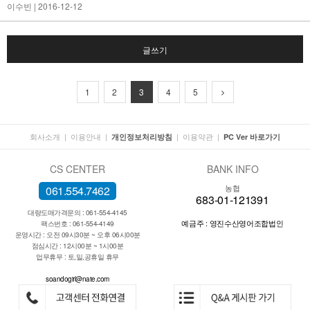
이수빈
| 2016-12-12
글쓰기
1
2
3
4
5
회사소개
|
이용안내
|
|
이용약관
|
개인정보처리방침
PC Ver 바로가기
CS CENTER
BANK INFO
농협
061.554.7462
683-01-121391
대량도매가격문의 : 061-554-4145
예금주 : 영진수산영어조합법인
팩스번호 : 061-554-4149
운영시간 : 오전 09시30분 ~ 오후 06시00분
점심시간 : 12시00분 ~ 1시00분
업무휴무 : 토,일,공휴일 휴무
soandogirl@nate.com