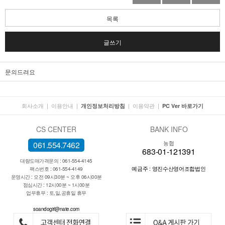
목록
글쓰기
문의드려요
회사소개
|
이용안내
|
|
이용약관
|
개인정보처리방침
PC Ver 바로가기
CS CENTER
BANK INFO
농협
061.554.7462
683-01-121391
대량도매가격문의 : 061-554-4145
예금주 : 영진수산영어조합법인
팩스번호 : 061-554-4149
운영시간 : 오전 09시30분 ~ 오후 06시00분
점심시간 : 12시00분 ~ 1시00분
업무휴무 : 토,일,공휴일 휴무
soandogirl@nate.com