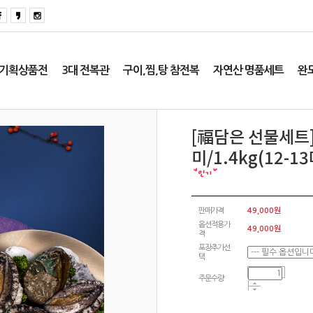
기획상품전
3대 전복관
구이,찜,탕 참전복
자연산 명품세트
완
[福담은 선물세트]
미/1.4kg(12-
판매가격
49,000원
옵션적용가
49,000
원
격
포장추가선
택
주문수량