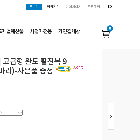
로그인
회원가입
마이페이지
주문조회
0
도제철해산물
사업자전용
개인결제창
 고급형 완도 활전복 9
13마리)-사은품 증정